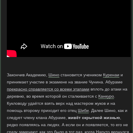
Закончив Академию,
Шино
становится учеником
Куренаи
и
принимает участие в экзамене на звание Чунина. Абураме
прекрасно справляется со всеми этапами
вплоть до атаки на
деревню, во время которой он сталкивается с
Канкуро
.
Кукловоду удаётся взять верх над мастером жуков и на
помощь второму приходит его отец
Шиби
. Далее Шино, как и
следует члену клана Абураме,
живёт скрытной жизнью
,
редко появляясь на людях. А если он и появляется, то его не
сразу замечают, как это было в тот раз, когда
Наруто
вернулся