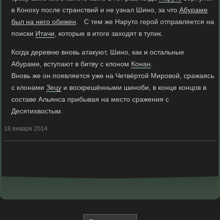
в Коноху после странствий и не узнал Шино, за что
Абураме
был на него обижен
. С тем же Наруто герой отправляется на
поиски
Итачи
, которые в итоге заходят в тупик.
Когда деревню вновь атакуют, Шино, как и остальные
Абураме, вступают в битву с клоном
Конан
.
Вновь же он появляется уже на Четвёртой Мировой, сражаясь
с клонами
Зецу
и воскрешёнными шиноби, в конце концов в
составе Альянса прибывая на место сражения с
Десятихвостым.
18 января 2014