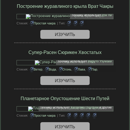
Построение журавлиного крыла Врат Чакры
Технику использует
Рок Ли
Стихия:
Простая чакра
| Тип:
ИЗУЧИТЬ
Супер-Расен Сюрикен Хвостатых
Технику использует
Наруто Узумаки
Стихия:
Ветер
,
Вода
,
Огонь
,
Лава
,
Пар
,
Магнетизм
| Тип:
ИЗУЧИТЬ
Планетарное Опустошение Шести Путей
Технику использует
Хагоромо Оцуцуки
и другие
Стихия:
Простая чакра
| Тип:
ИЗУЧИТЬ