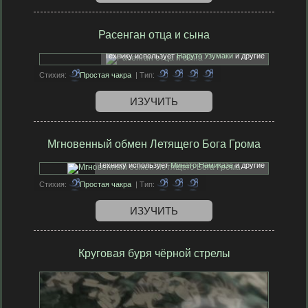
Расенган отца и сына
Технику использует
Наруто Узумаки
и другие
Стихия:
Простая чакра
| Тип:
ИЗУЧИТЬ
Мгновенный обмен Летящего Бога Грома
Технику использует
Минато Намиказе
и другие
Стихия:
Простая чакра
| Тип:
ИЗУЧИТЬ
Круговая буря чёрной стрелы