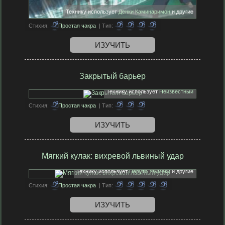
Технику использует
Денки Каминаримон
и другие
Стихия:
Простая чакра
| Тип:
ИЗУЧИТЬ
Закрытый барьер
Технику использует
Неизвестный
Стихия:
Простая чакра
| Тип:
ИЗУЧИТЬ
Мягкий кулак: вихревой львиный удар
Технику использует
Наруто Узумаки
и другие
Стихия:
Простая чакра
| Тип:
ИЗУЧИТЬ