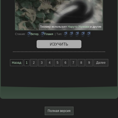
Технику использует
Наруто Узумаки
и другие
Стихия:
Ветер
,
Пламя
| Тип:
ИЗУЧИТЬ
Назад
1
2
3
4
5
6
7
8
9
Далее
Полная версия