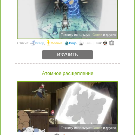
Технику использует
Оноки
и другие
Стихия:
Ветер
,
Молния
,
Вода
,
Пыль
| Тип:
ИЗУЧИТЬ
Атомное расщепление
Технику использует
Оноки
и другие