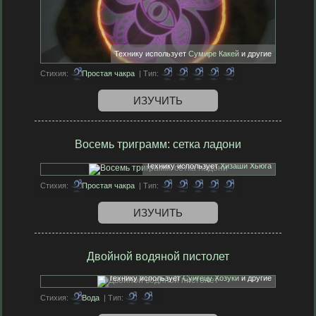
Технику использует
Сумире Какей
и другие
Стихия:
Простая чакра
| Тип:
ИЗУЧИТЬ
Восемь триграмм: сетка ладони
Технику использует
Хизаши Хьюга
Стихия:
Простая чакра
| Тип:
ИЗУЧИТЬ
Двойной водяной пистолет
Технику использует
Суйгецу Хозуки
и другие
Стихия:
Вода
| Тип: