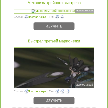
Механизм тройного выстрела
нет печатей
Стихия:
Простая чакра
| Тип:
ИЗУЧИТЬ
Выстрел третьей марионетки
нет печатей
Стихия:
Простая чакра
| Тип:
ИЗУЧИТЬ