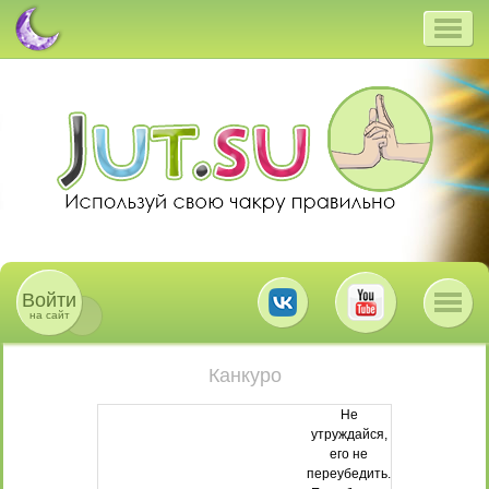
Войти
на сайт
Канкуро
Не
утруждайся,
его не
переубедить.