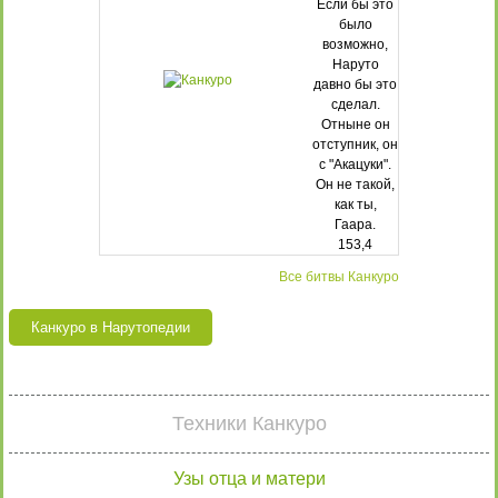
Если бы это
было
возможно,
Наруто
давно бы это
сделал.
Отныне он
отступник, он
с "Акацуки".
Он не такой,
как ты,
Гаара.
153,4
Все битвы Канкуро
Канкуро в Нарутопедии
Техники Канкуро
Узы отца и матери