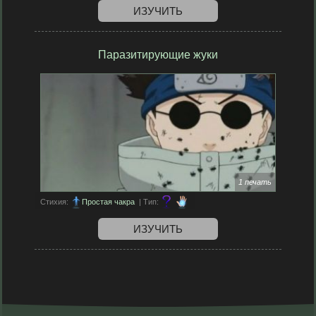
ИЗУЧИТЬ
Паразитирующие жуки
1 печать
Стихия:
Простая чакра
| Тип:
ИЗУЧИТЬ