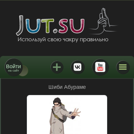
Войти
на сайт
Шиби Абураме