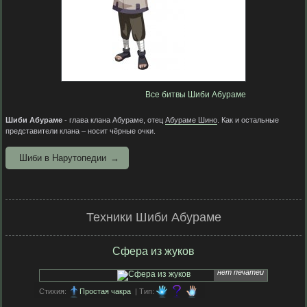
Все битвы Шиби Абураме
Шиби Абураме
- глава клана Абураме, отец
Абураме Шино
. Как и остальные
представители клана – носит чёрные очки.
Шиби в Нарутопедии
Техники Шиби Абураме
Сфера из жуков
нет печатей
Стихия:
Простая чакра
| Тип: