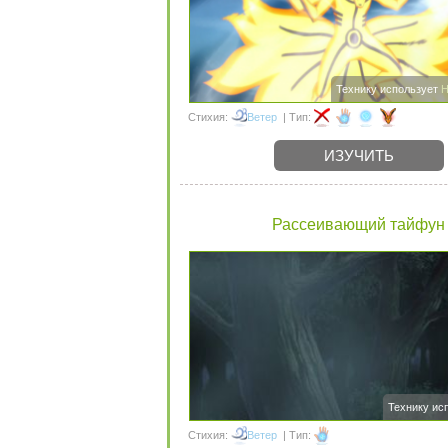
Технику использует
Н
Стихия:
Ветер
| Тип:
ИЗУЧИТЬ
Рассеивающий тайфун
Технику ис
Стихия:
Ветер
| Тип: