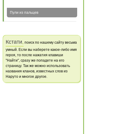
Пули из пальцев
Кстати
,
поиск по нашему сайту весьма
умный. Если вы наберете какое-либо имя
героя, то после нажатия клавиши
"Найти", сразу же попадете на его
страницу. Так же можно использовать
названия кланов, известных слов из
Наруто и многое другое.