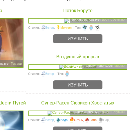
а
Поток Боруто
Технику использует
Боруто Узумаки
Стихия:
Ветер
,
Молния
| Тип:
ИЗУЧИТЬ
Воздушный прорыв
ользует
Темари
Технику использует
Мицуки
Стихия:
Ветер
| Тип:
ИЗУЧИТЬ
Шести Путей
Супер-Расен Сюрикен Хвостатых
Технику использует
Наруто Узумаки
Стихия:
Ветер
,
Вода
,
Огонь
,
Лава
,
Пар
,
Магнетизм
| Тип: