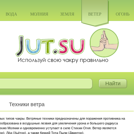
ВОДА
МОЛНИЯ
ЗЕМЛЯ
ВЕТЕР
ОГОНЬ
Техники ветра
ных типов чакры. Ветряные техники предназначены для поражения противника на
реобразована в воздушные лезвия для увеличения урона и большего радиуса
ихию Молнии и одновременно уступает в силе Стихии Огня. Ветер является
н), Лёд (Хьётон), а также Кеккей Тота Пыли (Джинтон).