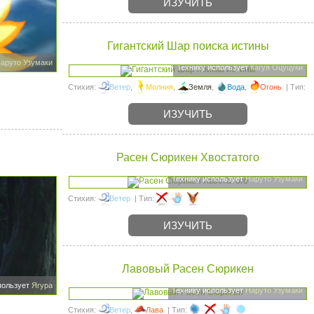
ИЗУЧИТЬ
Гигантский Шар поиска истины
аруто Узумаки
Технику использует
Кагуя Оцуцуки
Стихия:
Ветер
,
Молния
,
Земля
,
Вода
,
Огонь
| Тип:
ИЗУЧИТЬ
Расен Сюрикен Хвостатого
Технику использует
Наруто Узумаки
Стихия:
Ветер
| Тип:
ИЗУЧИТЬ
Лавовый Расен Сюрикен
пользует
Ягура
Технику использует
Наруто Узумаки
Стихия:
Ветер
,
Лава
| Тип: