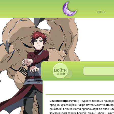
ТИПЫ
Войти
на сайт
Стихия Ветра
(Футон) - один из базовых природ
средних дистанциях. Чакра Ветра может быть п
действия. Стихия Ветра превосходит по силе Ст
компонентом техник Кеккей Генкай – Жар (Шакуто