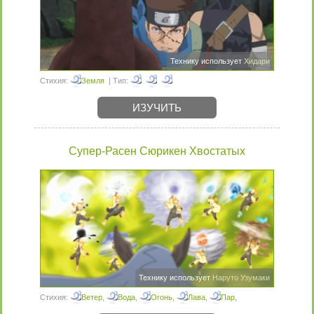
Технику использует
Хидари
Стихия:
Земля
| Тип:
ИЗУЧИТЬ
Супер-Расен Сюрикен Хвостатых
Технику использует
Наруто Узумаки
Стихия:
Ветер
,
Вода
,
Огонь
,
Лава
,
Пар
,
Магнетизм
| Тип: