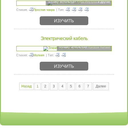
Технику использует
Киба Инузука
и другие
Стихия:
Простая чакра
| Тип:
ИЗУЧИТЬ
Электрический кабель
Технику использует
Какаши Хатаке
Стихия:
Молния
| Тип:
ИЗУЧИТЬ
Назад
1
2
3
4
5
6
7
Далее