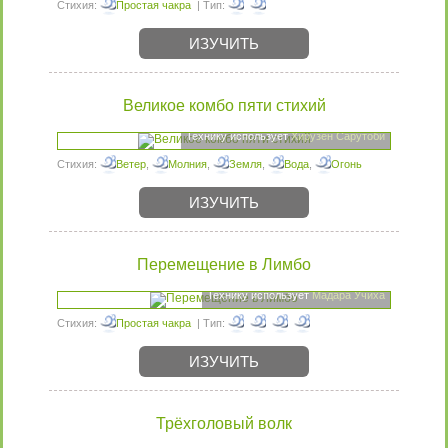
Стихия:
Простая чакра
| Тип:
ИЗУЧИТЬ
Великое комбо пяти стихий
Технику использует
Хирузен Сарутоби
Стихия:
Ветер
,
Молния
,
Земля
,
Вода
,
Огонь
| Тип:
ИЗУЧИТЬ
Перемещение в Лимбо
Технику использует
Мадара Учиха
Стихия:
Простая чакра
| Тип:
ИЗУЧИТЬ
Трёхголовый волк