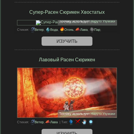
Супер-Расен Сюрикен Хвостатых
Технику использует
Наруто Узумаки
Стихия:
Ветер
,
Вода
,
Огонь
,
Лава
,
Пар
,
Магнетизм
| Тип:
ИЗУЧИТЬ
Лавовый Расен Сюрикен
Технику использует
Наруто Узумаки
Стихия:
Ветер
,
Лава
| Тип:
ИЗУЧИТЬ