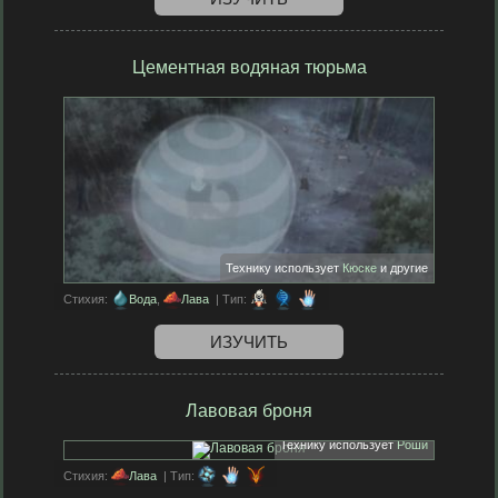
Цементная водяная тюрьма
Технику использует
Кюске
и другие
Стихия:
Вода
,
Лава
| Тип:
ИЗУЧИТЬ
Лавовая броня
Технику использует
Роши
Стихия:
Лава
| Тип: