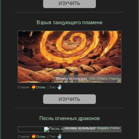
ИЗУЧИТЬ
Взрыв танцующего пламени
Технику использует
Тоби (Обито Учиха)
Стихия:
Огонь
| Тип:
ИЗУЧИТЬ
Песнь огненных драконов
Технику использует
Мадара Учиха
Стихия:
Огонь
| Тип: