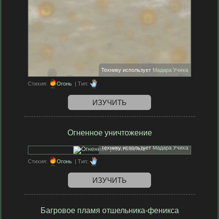
Технику использует
Мадара Учиха
Стихия:
Огонь
| Тип:
ИЗУЧИТЬ
Огненное уничтожение
Технику использует
Мадара Учиха
Стихия:
Огонь
| Тип:
ИЗУЧИТЬ
Багровое пламя отшельника-феникса