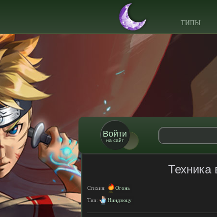
ТИПЫ
Войти
на сайт
Техника 
Стихия:
Огонь
Тип:
Ниндзюцу