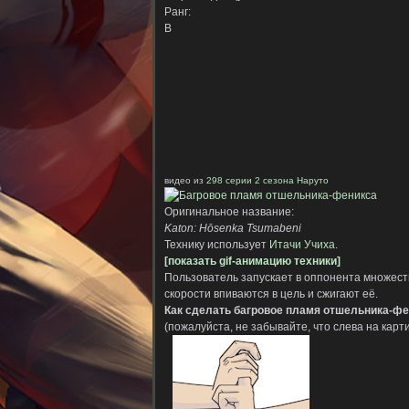
Ранг:
B
видео из
298 серии 2 сезона Наруто
Оригинальное название:
Katon: Hōsenka Tsumabeni
Технику использует
Итачи Учиха
.
[показать gif-анимацию техники]
Пользователь запускает в оппонента множест
скорости впиваются в цель и сжигают её.
Как сделать багровое пламя отшельника-фе
(пожалуйста, не забывайте, что слева на карти