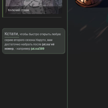
Колючий страж
Кстати
,
чтобы быстро открыть любую
серию второго сезона Наруто, вам
достаточно набрать после
jut.su
/
её
номер
, - например
jut.su/389