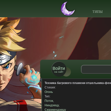
ТИПЫ
Войти
на сайт
Техника багрового пламени отшельника-фе
Стихия:
Огонь
Тип:
Поток
,
Ниндзюцу
,
Сюрикендзюцу