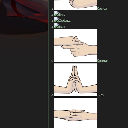
Крыса
1
Тигр
2
Собака
3
Бык
4
Кролик
5
Тигр
6