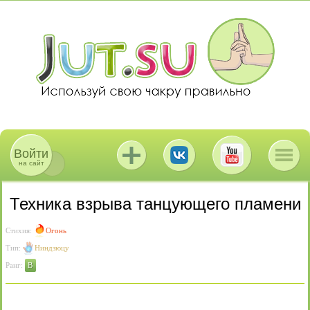
Войти
на сайт
Техника взрыва танцующего пламени
Стихия:
Огонь
Тип:
Ниндзюцу
Ранг:
B