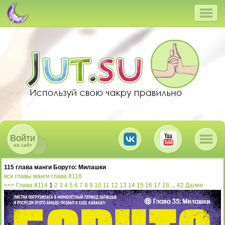
Войти
на сайт
115 глава манги Боруто:
Милашки
все главы манги
глава #116
<<< Глава #114
1
2
3
4
5
6
7
8
9
10
11
12
13
14
15
16
17
18
...
42
Далее