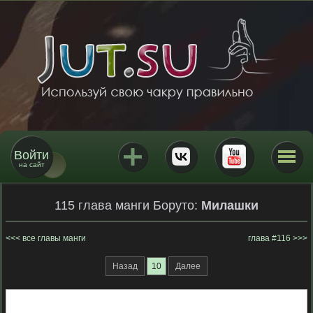
Войти
на сайт
115 глава манги Боруто:
Милашки
все главы манги
глава #116
Назад
10
Далее