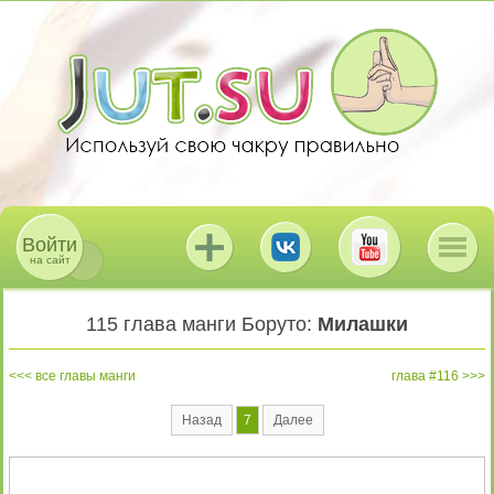
Войти
на сайт
115 глава манги Боруто:
Милашки
все главы манги
глава #116
Назад
7
Далее