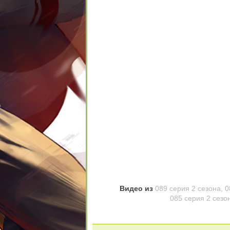
Видео из
089 серия 2 сезона
,
0
085 серия 2 сезо