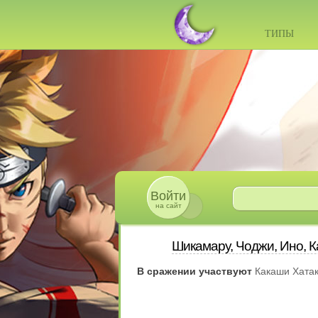
ТИПЫ
Войти
на сайт
Шикамару, Чоджи, Ино, К
В сражении участвуют
Какаши Хата