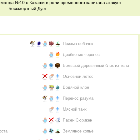
Команда №10 с
Какаши
в роли временного капитана атакует
Бессмертный Дуэт.
Призыв собачек
Дробление черепов
Большой деревянный блок из тела
Основной лотос
Водяной клон
Перенос разума
Мясной танк
Расен Сюрикен
оста
Земляное копьё