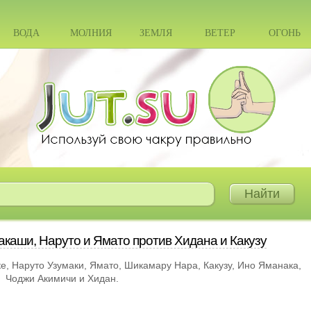
ВОДА
МОЛНИЯ
ЗЕМЛЯ
ВЕТЕР
ОГОНЬ
акаши, Наруто и Ямато против Хидана и Какузу
ке
,
Наруто Узумаки
,
Ямато
,
Шикамару Нара
,
Какузу
,
Ино Яманака
,
Чоджи Акимичи
и
Хидан
.