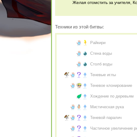
Желая отомстить за учителя, 
Техники из этой битвы:
Райкири
Стена воды
Столб воды
Теневые иглы
Теневое клонирование
Хождение по деревьям
Мистическая рука
Теневой паралич
Частичное увеличение р