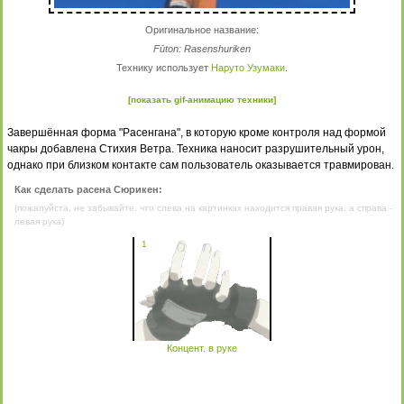
Оригинальное название:
Fūton: Rasenshuriken
Технику использует
Наруто Узумаки
.
[показать gif-анимацию техники]
Завершённая форма "Расенгана", в которую кроме контроля над формой
чакры добавлена Стихия Ветра. Техника наносит разрушительный урон,
однако при близком контакте сам пользователь оказывается травмирован.
Как сделать расена Сюрикен:
(пожалуйста, не забывайте, что слева на картинках находится правая рука, а справа -
левая рука)
1
Концент. в руке