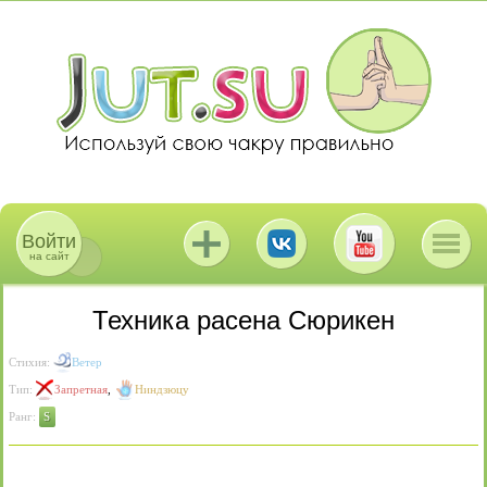
Войти
на сайт
Техника расена Сюрикен
Стихия:
Ветер
Тип:
Запретная
,
Ниндзюцу
Ранг:
S