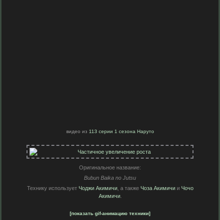
видео из
113 серии 1 сезона Наруто
Оригинальное название:
Bubun Baika no Jutsu
Технику использует
Чоджи Акимичи
, а также
Чоза Акимичи
и
Чочо
Акимичи
.
[показать gif-анимацию техники]