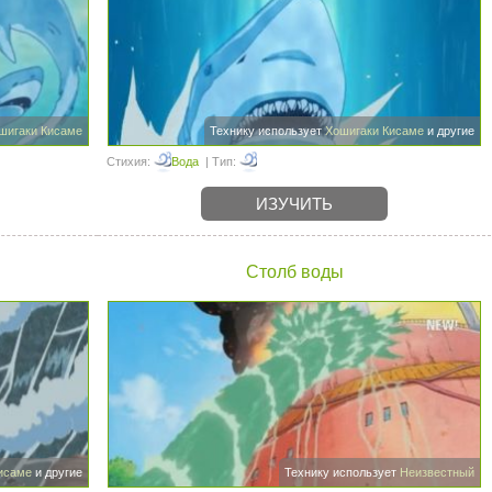
шигаки Кисаме
Технику использует
Хошигаки Кисаме
и другие
Стихия:
Вода
| Тип:
ИЗУЧИТЬ
Столб воды
исаме
и другие
Технику использует
Неизвестный