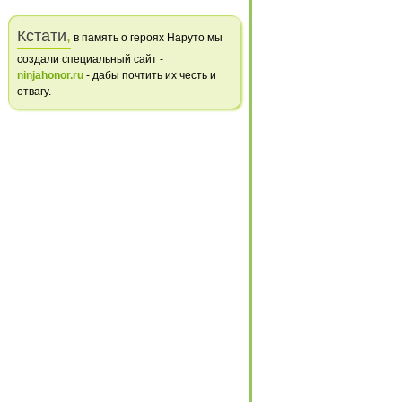
Кстати
,
в память о героях Наруто мы
создали специальный сайт -
ninjahonor.ru
- дабы почтить их честь и
отвагу.