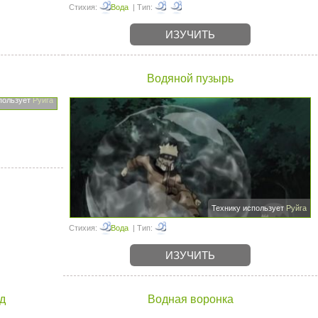
Стихия:
Вода
| Тип:
ИЗУЧИТЬ
Водяной пузырь
пользует
Руйга
Технику использует
Руйга
Стихия:
Вода
| Тип:
ИЗУЧИТЬ
д
Водная воронка