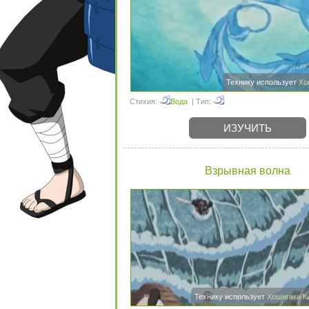
Технику использует
Хо
Стихия:
Вода
| Тип:
ИЗУЧИТЬ
Взрывная волна
Технику использует
Хошигаки К