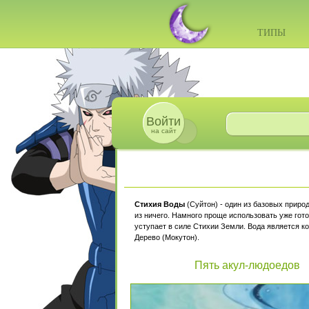
ТИПЫ
Войти
на сайт
Стихия Воды
(Суйтон) - один из базовых приро
из ничего. Намного проще использовать уже гот
уступает в силе Стихии Земли. Вода является ко
Дерево (Мокутон).
Пять акул-людоедов