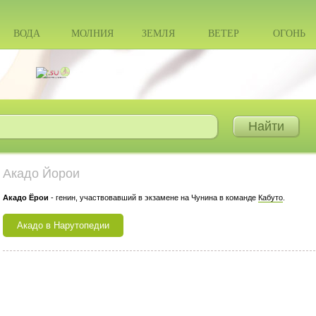
ВОДА
МОЛНИЯ
ЗЕМЛЯ
ВЕТЕР
ОГОНЬ
Акадо Йорои
Акадо Ёрои
- генин, участвовавший в экзамене на Чунина в команде
Кабуто
.
Акадо в Нарутопедии