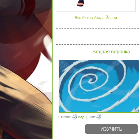
Все битвы Акадо Йорои
Водная воронка
Стихия:
Вода
| Тип:
ИЗУЧИТЬ