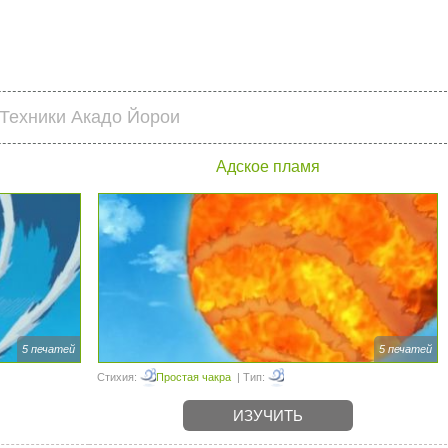
Техники Акадо Йорои
Адское пламя
5 печатей
5 печатей
Стихия:
Простая чакра
| Тип:
ИЗУЧИТЬ