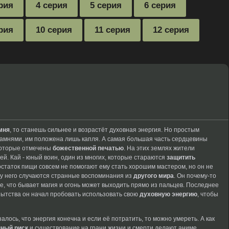
рия
4 серия
5 серия
6 серия
рия
10 серия
11 серия
12 серия
мня
, то станешь сильнее и возрастёт духовная энергия. Но простым
камнями, им положена лишь капля. А самая большая часть сердцевины
которые отмечены
божественной печатью
. На этих землях жители
й. Кай - юный воин, один из многих, которые стараются
защитить
статок пищи совсем не помогают ему стать хорошим мастером, но он не
у него случаются
странные воспоминания из
другого мира
. Он почему-то
е, что бывает
магия и огонь
может выходить прямо
из пальцев. Последнее
пытства
он начал пробовать
использовать свою
духовную энергию
,
чтобы
залось,
что энергия конечна
и если её
потратить, то можно
умереть. А как
ный риск
и существование
на грани жизни
и смерти делают
аниме