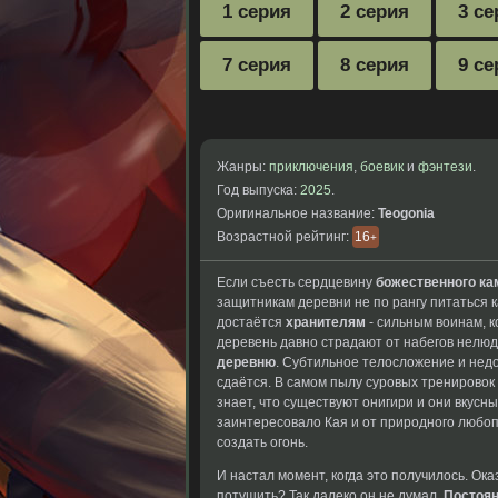
1 серия
2 серия
3 се
7 серия
8 серия
9 се
Жанры:
приключения
,
боевик
и
фэнтези
.
Год выпуска:
2025
.
Оригинальное название:
Teogonia
Возрастной рейтинг:
16
+
Если съесть сердцевину
божественного ка
защитникам деревни не по рангу питаться 
достаётся
хранителям
- сильным воинам, 
деревень давно страдают от набегов нелюде
деревню
. Субтильное телосложение и недо
сдаётся. В самом пылу суровых тренировок
знает, что существуют
онигири и они
вкусны
заинтересовало Кая и
от природного любо
создать огонь.
И
настал момент, когда
это получилось. Ока
потушить? Так далеко
он не думал.
Постоян