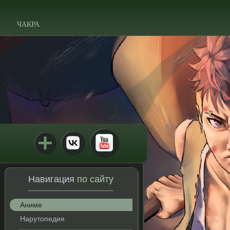
ЧАКРА
Навигация
по сайту
Аниме
Нарутопедия