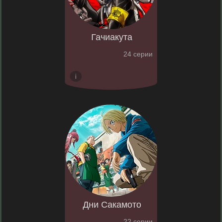
Гачиакута
24 серии
Дни Сакамото
22 серии