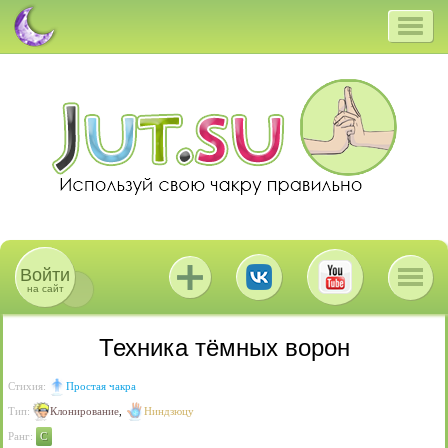
Войти
на сайт
Техника тёмных ворон
Стихия:
Простая чакра
Тип:
Клонирование
,
Ниндзюцу
Ранг:
C