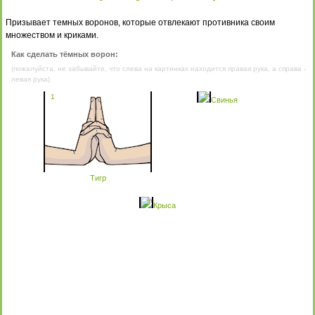
Призывает темных воронов, которые отвлекают противника своим
множеством и криками.
Как сделать тёмных ворон:
(пожалуйста, не забывайте, что слева на картинках находится правая рука, а справа -
левая рука)
1
2
Свинья
Тигр
3
Крыса