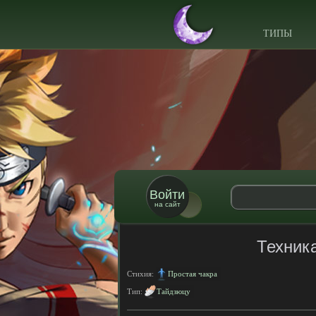
ТИПЫ
Войти
на сайт
Техник
Стихия:
Простая чакра
Тип:
Тайдзюцу