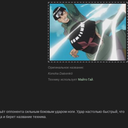
Оригинальное название:
Konoha Daisenkō
Технику использует
Майто Гай
.
ьёт оппонента сильным боковым ударом ноги. Удар настолько быстрый, что
а и берет название техника.