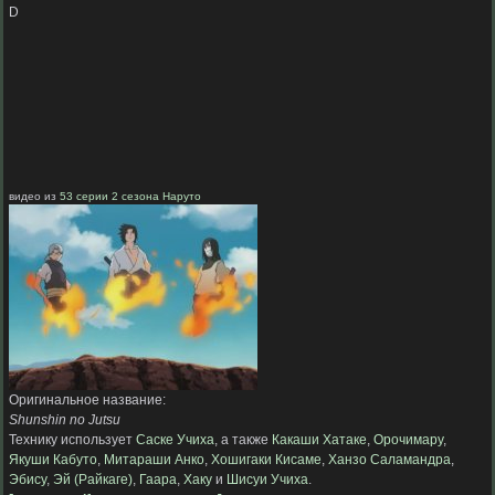
D
видео из
53 серии 2 сезона Наруто
Оригинальное название:
Shunshin no Jutsu
Технику использует
Саске Учиха
, а также
Какаши Хатаке
,
Орочимару
,
Якуши Кабуто
,
Митараши Анко
,
Хошигаки Кисаме
,
Ханзо Саламандра
,
Эбису
,
Эй (Райкаге)
,
Гаара
,
Хаку
и
Шисуи Учиха
.