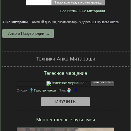
Такая красная, вкусная кровь...
Все битвы Анко Митараши
Анко Митараши
- Элитный Джонин, экзаменатор из
Деревни Скрытого Листа
.
Анко в Нарутопедии
Техники Анко Митараши
Телесное мерцание
нет печатей
Стихия:
Простая чакра
| Тип:
ИЗУЧИТЬ
Множественные руки-змеи