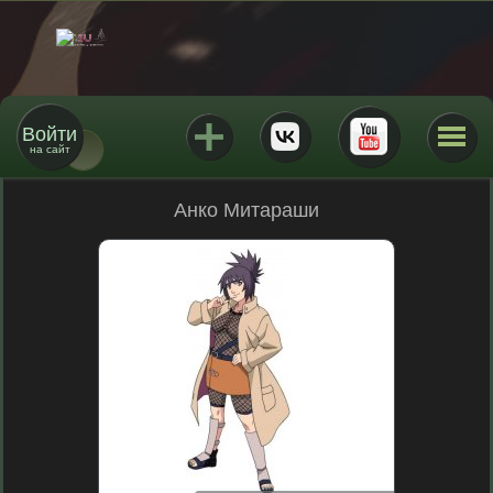
Войти
на сайт
Анко Митараши