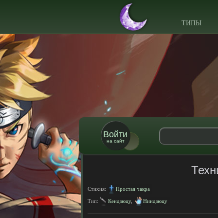
ТИПЫ
Войти
на сайт
Техн
Стихия:
Простая чакра
Тип:
Кендзюцу
,
Ниндзюцу