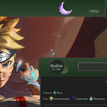
ТИПЫ
Войти
на сайт
Стихия:
Вода
Тип:
Клонирование
,
Секретная
,
Ниндзюцу