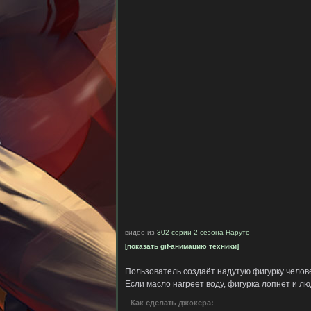
видео из
302 серии 2 сезона Наруто
[показать gif-анимацию техники]
Пользователь создаёт надутую фигурку челове
Если масло нагреет воду, фигурка лопнет и лю
Как сделать джокера: