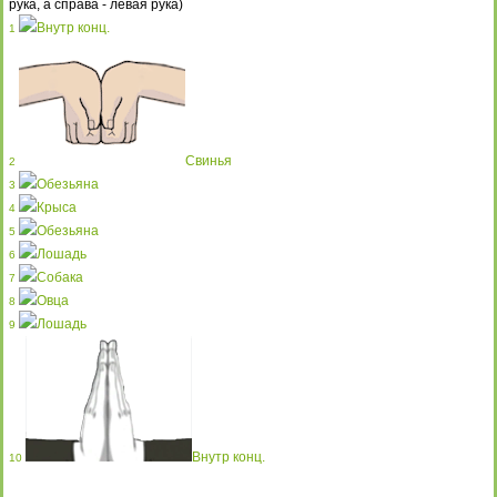
рука, а справа - левая рука)
Внутр конц.
1
Свинья
2
Обезьяна
3
Крыса
4
Обезьяна
5
Лошадь
6
Собака
7
Овца
8
Лошадь
9
Внутр конц.
10