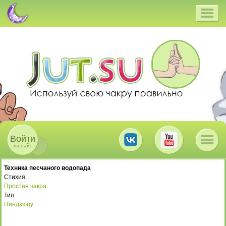
Войти
на сайт
Техника песчаного водопада
Стихия:
Простая чакра
Тип:
Ниндзюцу