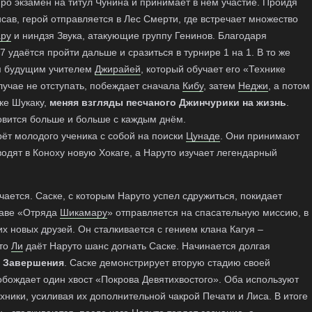
про экзамен на титул Чунина и принимает в нём участие. Пройдя
исав, герой отправляется в Лес Смерти, где встречает множество
ру
и ниндзя Звука, атакующие группу Генинов. Благодаря
 удаётся пройти дальше и сразиться в турнире 1 на 1. В то же
им будущим учителем
Джирайей
, который обучает его «Технике
лучае не отступать, побеждает сначала
Кибу
, затем
Неджи
, а потом
ке Шукаку,
меняя взгляды песчаного Джинчурики на жизнь
.
овится больше и больше с каждым днём.
рёт молодого ученика с собой на поиски
Цунаде
. Они принимают
водят в Коноху новую Хокаге, а Наруто изучает легендарный
чается. Саске, с которым Наруто успел сдружиться, покидает
таве «Отряда
Шикамару
» отправляется на спасательную миссию, в
их новых друзей. Он сталкивается с гением клана Кагуя –
сто
Ли
даёт Наруто шанс догнать Саске. Начинается долгая
е Завершения
. Саске демонстрирует вторую стадию своей
обождает один хвост «Покрова Девятихвостого». Оба используют
ники, усиливая их дополнительной чакрой Печати и Лиса. В итоге