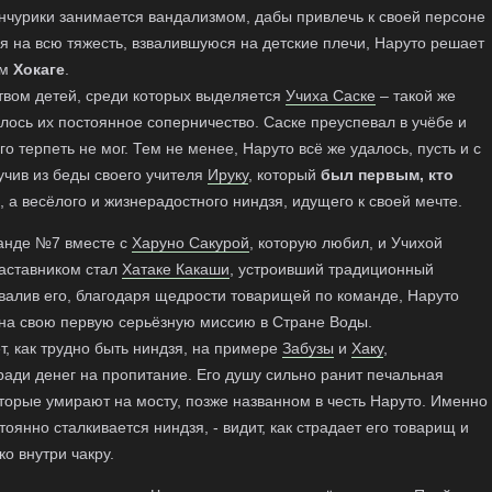
нчурики занимается вандализмом, дабы привлечь к своей персоне
я на всю тяжесть, взвалившуюся на детские плечи, Наруто решает
им
Хокаге
.
твом детей, среди которых выделяется
Учиха Саске
– такой же
алось их постоянное соперничество. Саске преуспевал в учёбе и
го терпеть не мог. Тем не менее, Наруто всё же удалось, пусть и с
учив из беды своего учителя
Ируку
, который
был первым, кто
, а весёлого и жизнерадостного ниндзя, идущего к своей мечте.
манде №7 вместе с
Харуно Сакурой
, которую любил, и Учихой
наставником стал
Хатаке Какаши
, устроивший традиционный
авалив его, благодаря щедрости товарищей по команде, Наруто
 на свою первую серьёзную миссию в Стране Воды.
т, как трудно быть ниндзя, на примере
Забузы
и
Хаку
,
ади денег на пропитание. Его душу сильно ранит печальная
оторые умирают на мосту, позже названном в честь Наруто. Именно
стоянно сталкивается ниндзя, - видит, как страдает его товарищ и
о внутри чакру.