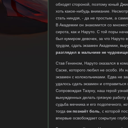
обходят стороной, поэтому юный Джи
хоть какое-нибудь внимание. Несмотр
стать ниндзя, - да не простым, а сам
В Академии он знакомится со множес
сирота, как и Наруто. С той поры нач
был кумиром девочек, за что Наруто е
трудом, сдать экзамен Академии, выр
разглядел в мальчике не чудовище
Став Генином, Наруто оказался в ко
Саске, которого любил не особо. Их 
экзамен с колокольчиками. Едва не з
удалось сдать экзамен и отправиться
Сопровождая Тазуну, наш герой узнаё
вынужденных делать грязную работу р
судьба мечника и его подопечного, к
тогда
он познаёт боль
, с которой по
впервые освобождает сокрытую глубок