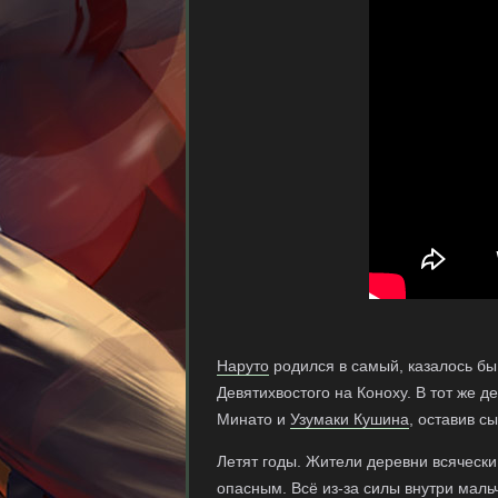
Наруто
родился в самый, казалось бы
Девятихвостого на Коноху. В тот же д
Минато и
Узумаки Кушина
, оставив с
Летят годы. Жители деревни всяческ
опасным. Всё из-за силы внутри маль