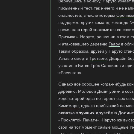
Вернувшись в Коноху, Наруто узнаёт 
письменный тест, так ничего и не нап
опасностей, в числе которых
Орочима
поддержке других команд, команде №7
время наш герой знакомится со сво
Призыва». Наруто, решая ни в коем с
и атаковавшего деревню
Гаару
в обли
Таким образом, друзей у Наруто стан
Узнав о смерти
Третьего
, Джирайя бе
участие в Битве Трёх Саннинов и при
«Расенган».
Однако всё хорошее когда-нибудь кон
деревню. Молодой Джинчурики в сос
ходе которой едва не теряет всех сво
Кимимаро
, однако прибывший на ме
схватка «лучших друзей» в Долин
«Проклятой Печати», Наруто же высв
свои на тот момент самые мощные тех