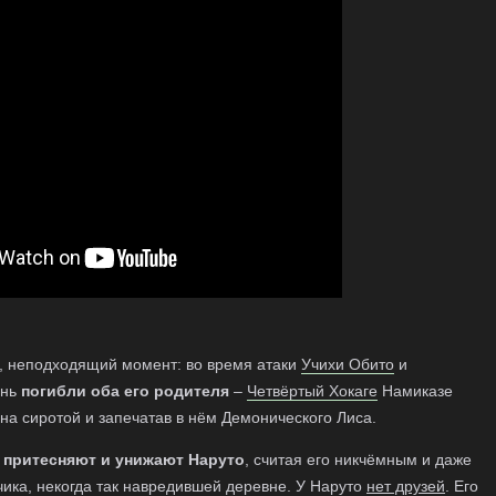
, неподходящий момент: во время атаки
Учихи Обито
и
ень
погибли оба его родителя
–
Четвёртый Хокаге
Намиказе
ына сиротой и запечатав в нём Демонического Лиса.
и
притесняют и унижают Наруто
, считая его никчёмным и даже
чика, некогда так навредившей деревне. У Наруто
нет друзей
. Его