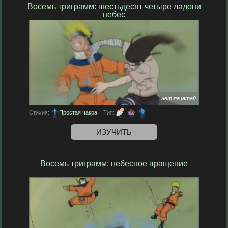
Восемь триграмм: шестьдесят четыре ладони
небес
нет печатей
Стихия:
Простая чакра
| Тип:
ИЗУЧИТЬ
Восемь триграмм: небесное вращение