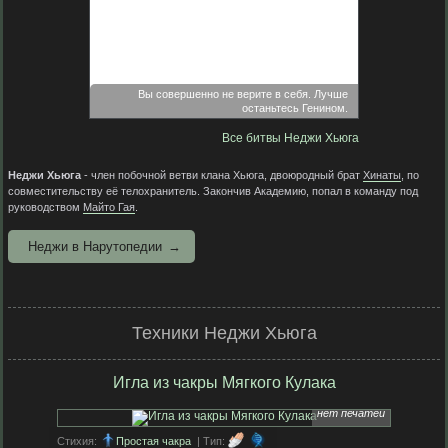
Вы совершенно не верите в себя. Лучше
останьтесь Генином.
Все битвы Неджи Хьюга
Неджи Хьюга
- член побочной ветви клана Хьюга, двоюродный брат
Хинаты
, по
совместительству её телохранитель. Закончив Академию, попал в команду под
руководством
Майто Гая
.
Неджи в Нарутопедии
Техники Неджи Хьюга
Игла из чакры Мягкого Кулака
нет печатей
Стихия:
Простая чакра
| Тип: