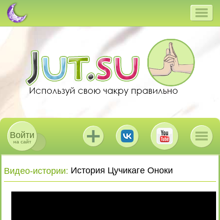
Войти
на сайт
История Цучикаге Оноки
Видео-истории
: