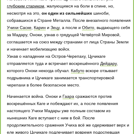
глубоким стариком
, жалующимся на боли в спине, но,
несмотря на это,
он один из сильнейших
шиноби,
собравшихся в Стране Металла. После внезапного появления
Учихи Саске
,
Карин
и
Зецу
, а после и
Обито
, выдающего себя
за Мадару, Оноки, узнав о грядущей Четвёртой Мировой,
соглашается на союз между странами от лица Страны Земли
и начинает мобилизацию войск.
Узнав о нападении на Остров-Черепаху, Цучикаге
отправляется туда и встречает воскрешённого
Дейдару
,
которого Оноки некогда обучал.
Кабуто
вскоре отзывает
подрывника и Цучикаге занимается транспортировкой
черепахи в более безопасное место.
Начинается война. Оноки и
Гаара
сражаются против
воскрешённых Каге и побеждают их, а после появления
настоящего Учихи Мадары уже полным составом из
нынешних Каге вступают с ним в бой. После
продолжительного сражения Учиха всё же одерживает верх и
еле живого Цучикаге
подлечивает вовремя подоспевшая