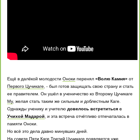
Ещё в далёкой молодости
Оноки
перенял
«Волю Камня»
от
Первого Цучикаге
, - был готов защищать свою страну и стать
ее правителем. Он ушёл в ученичество ко Второму Цучикаге
Му
, желая стать таким же сильным и доблестным Каге.
Однажды ученику и учителю
довелось встретиться с
Учихой Мадарой
, и эта встреча отчётливо отпечаталась в
памяти Оноки.
Но всё это дела давно минувших дней.
На совете Пяти Каге Третий Цучикаге появляется уже