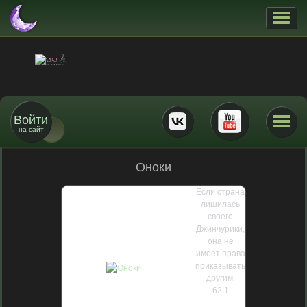
Войти
на сайт
Оноки
Если страна
лишилась
своего
Джинчурики,
она не
имеет права
приказывать
другим.
62,1