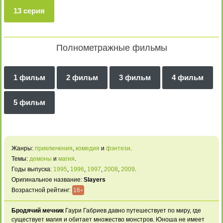
13 серия
Полнометражные фильмы
1 фильм
2 фильм
3 фильм
4 фильм
5 фильм
Жанры:
приключения
,
комедия
и
фэнтези
.
Темы:
демоны
и
магия
.
Годы выпуска:
1995
,
1996
,
1997
,
2008
,
2009
.
Оригинальное название:
Slayers
Возрастной рейтинг:
16
+
Бродячий мечник
Гаури Габриев давно путешествует по миру, где
существует магия и обитает множество монстров. Юноша не имеет