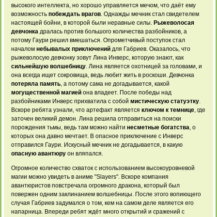
высокого интеллекта, но хорошо управляется мечом, что даёт ему
возможность
побеждать врагов
. Однажды мечник стал свидетелем
настоящей бойни, в которой были неравные силы.
Рыжеволосая
девчонка
дралась против большого количества разбойников, а
потому Гаури решил вмешаться. Опрометчивый поступок стал
началом
небывалых приключений
для Габриев. Оказалось, что
рыжеволосую девчонку зовут Лина Инверс, которую знают, как
сильнейшую волшебницу
. Лина является охотницей за головами, и
она всегда ищет сокровища, ведь любит жить в роскоши. Девчонка
потеряла память
, а потому сама не догадывается, какой
могущественной магией
она
владеет. После победы
над
разбойниками Инверс
прихватила с собой
мистическую статуэтку
.
Вскоре ребята
узнали, что артефакт
является
ключом к темнице
, где
заточен великий демон.
Лина решила отправиться
на поиски
порождения
тьмы, ведь там
можно найти
несметные богатства
,
о
которых она
давно мечтает. В
опасное приключение с
Инверс
отправился Гаури.
Искусный мечник не
догадывается, в какую
опасную авантюру
он вляпался.
Огромное
количество схваток с
использованием высокоуровневой
магии
можно увидеть в
аниме "Slayers". Вскоре
компания
авантюристов повстречала
огромного дракона, который
был
повержен одним
заклинанием волшебницы. После
этого вопиющего
случая
Габриев задумался о
том, кем на
самом деле является
его
напарница. Впереди
ребят ждёт много
открытий и сражений
с