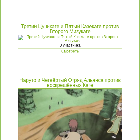
Третий Цучикаге и Пятый Казекаге против
Второго Мизукаге
3 участника
Смотреть
Наруто и Четвёртый Отряд Альянса против
воскрешённых Каге