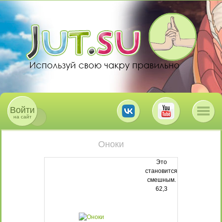
Войти
на сайт
Оноки
Это
становится
смешным.
62,3