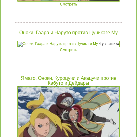
9 участников
Смотреть
Оноки, Гаара и Наруто против Цучикаге Му
4 участника
Смотреть
Ямато, Оноки, Куроцучи и Акацучи против
Кабуто и Дейдары