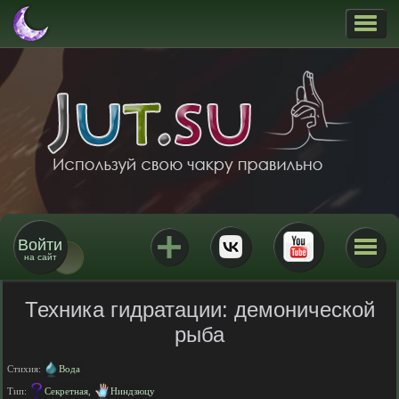
Войти
на сайт
Техника гидратации: демонической
рыба
Стихия:
Вода
Тип:
Секретная
,
Ниндзюцу