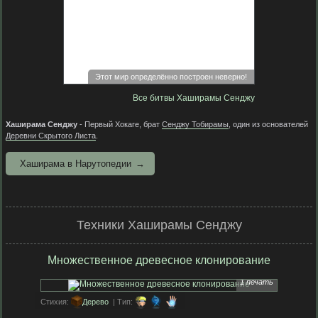
Этот мир определённо построен неверно!
Все битвы Хаширамы Сенджу
Хаширама Сенджу
- Первый Хокаге, брат
Сенджу Тобирамы
, один из основателей
Деревни Скрытого Листа
.
Хаширама в Нарутопедии
Техники Хаширамы Сенджу
Множественное древесное клонирование
1 печать
Стихия:
Дерево
| Тип: