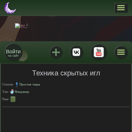
Войти
на сайт
Техника скрытых игл
Стихия:
Простая чакра
Тип:
Ниндзюцу
Ранг:
C