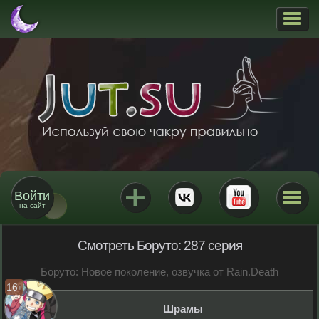
Войти
на сайт
Смотреть Боруто: 287 серия
Боруто: Новое поколение, озвучка от Rain.Death
16
+
Шрамы