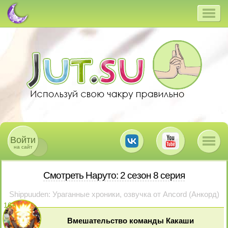
Войти
на сайт
Смотреть Наруто: 2 сезон 8 серия
Shippuuden: Ураганные хроники, озвучка от Ancord (Анкорд)
16
+
Вмешательство команды Какаши