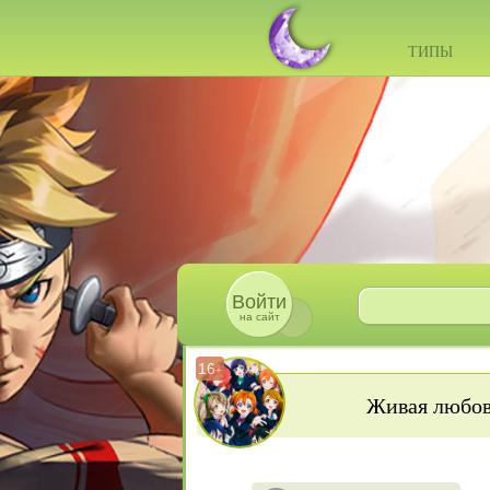
ТИПЫ
Войти
на сайт
16
+
Живая любовь