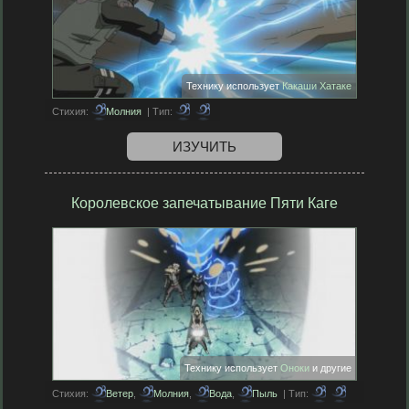
Технику использует
Какаши Хатаке
Стихия:
Молния
| Тип:
ИЗУЧИТЬ
Королевское запечатывание Пяти Каге
Технику использует
Оноки
и другие
Стихия:
Ветер
,
Молния
,
Вода
,
Пыль
| Тип: