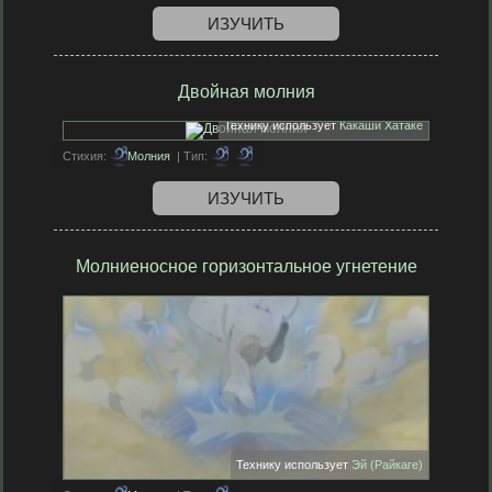
ИЗУЧИТЬ
Двойная молния
Технику использует
Какаши Хатаке
Стихия:
Молния
| Тип:
ИЗУЧИТЬ
Молниеносное горизонтальное угнетение
Технику использует
Эй (Райкаге)