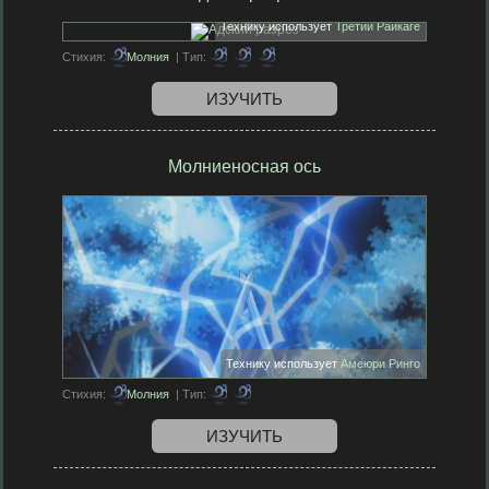
Технику использует
Третий Райкаге
Стихия:
Молния
| Тип:
ИЗУЧИТЬ
Молниеносная ось
Технику использует
Амеюри Ринго
Стихия:
Молния
| Тип:
ИЗУЧИТЬ