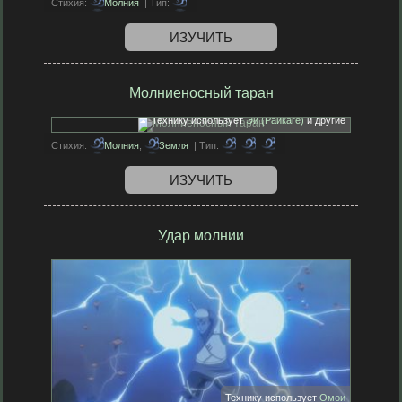
Стихия:
Молния
| Тип:
ИЗУЧИТЬ
Молниеносный таран
Технику использует
Эй (Райкаге)
и другие
Стихия:
Молния
,
Земля
| Тип:
ИЗУЧИТЬ
Удар молнии
Технику использует
Омои