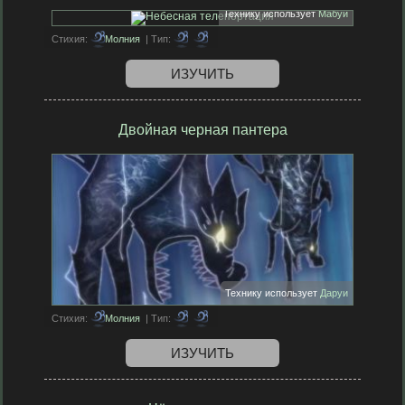
Технику использует
Мабуи
Стихия:
Молния
| Тип:
ИЗУЧИТЬ
Двойная черная пантера
Технику использует
Даруи
Стихия:
Молния
| Тип:
ИЗУЧИТЬ