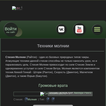
Войти
на сайт
Техники молнии
Стихия Молнии
(Райтон) - один из базовых природных типов чакры.
Атакующие техники данной стихии способны не только наносить урон, но и
парализовать цель. Стихия Молнии превосходит по силе Стихию Земли и
одновременно уступает в силе Стихии Ветра. Молния является компонентом
техник Кеккей Генкай - Шторм (Рантон), Скорость (Джинтон), Магнетизм
(Джитон), а также Взрыв (Бакутон).
Громовые врата
Технику использует
Амеюри Ринго
Стихия:
Молния
| Тип: