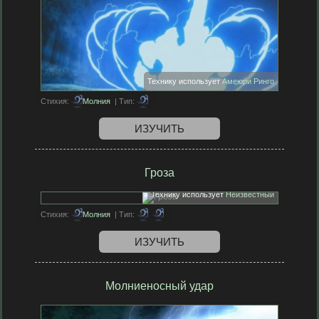
Технику использует
Амеюри Ринго
Стихия:
Молния
| Тип:
ИЗУЧИТЬ
Гроза
Технику использует
Неизвестный
Стихия:
Молния
| Тип:
ИЗУЧИТЬ
Молниеносный удар