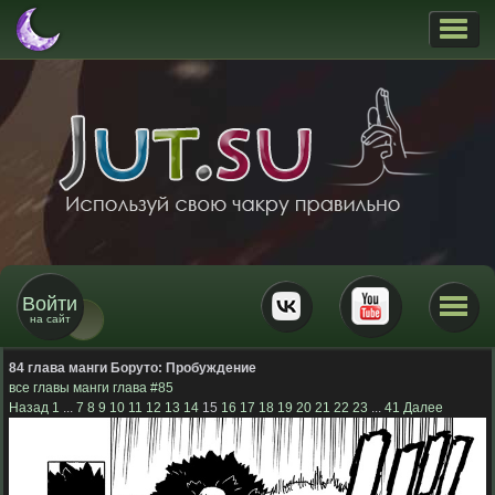
Войти
на сайт
84 глава манги Боруто:
Пробуждение
все главы манги
глава #85
Назад
1
...
7
8
9
10
11
12
13
14
15
16
17
18
19
20
21
22
23
...
41
Далее