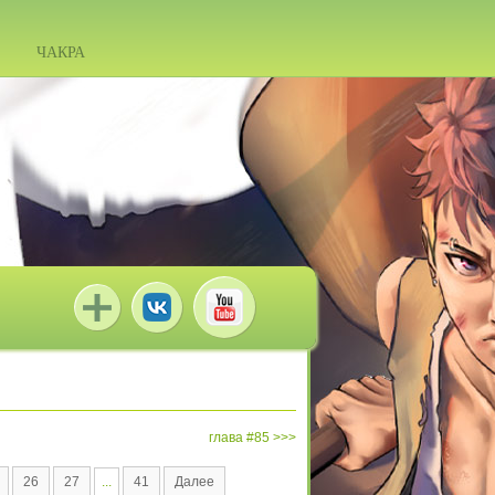
ЧАКРА
глава #85
26
27
...
41
Далее