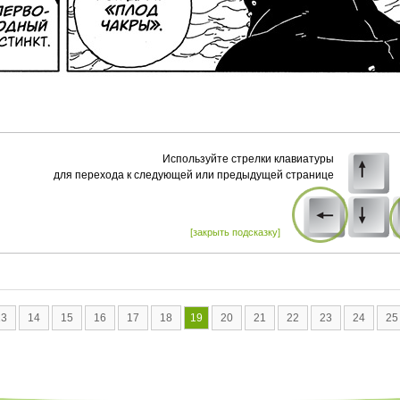
Используйте стрелки клавиатуры
для перехода к следующей или предыдущей странице
[закрыть подсказку]
13
14
15
16
17
18
19
20
21
22
23
24
25