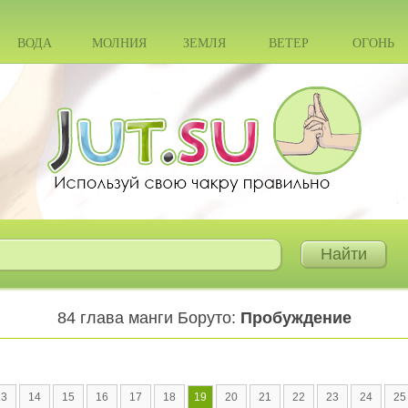
ВОДА
МОЛНИЯ
ЗЕМЛЯ
ВЕТЕР
ОГОНЬ
84 глава манги Боруто:
Пробуждение
13
14
15
16
17
18
19
20
21
22
23
24
25