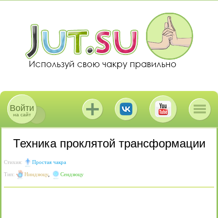
Войти
на сайт
Техника проклятой трансформации
Стихия:
Простая чакра
Тип:
Ниндзюцу
,
Сендзюцу