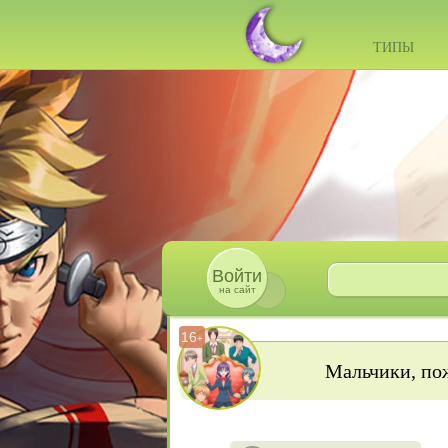
ТИПЫ
Войти
на сайт
16
+
Мальчики, пож