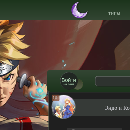
ТИПЫ
Войти
на сайт
16
+
Эндо и Ко