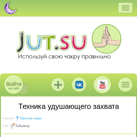
Войти
на сайт
Техника удушающего захвата
Стихия:
Простая чакра
Тип:
Тайдзюцу